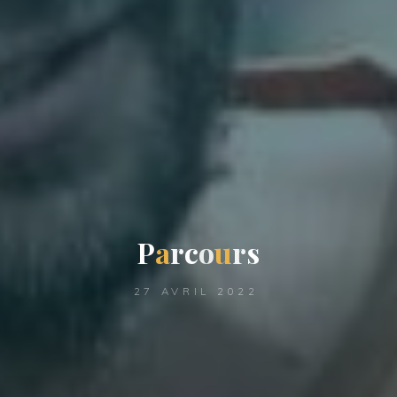
P
a
r
c
o
u
r
s
27 AVRIL 2022