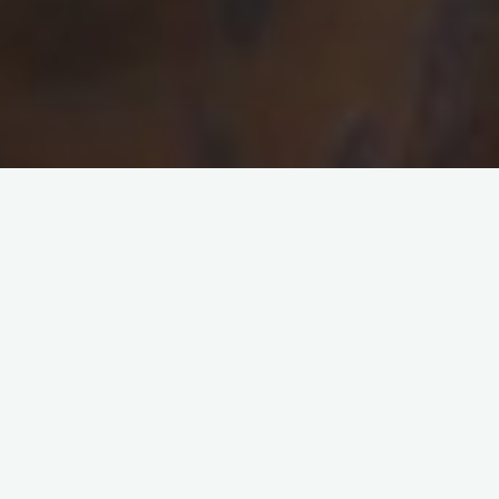
Comment devient-on ce que l’on est ? D’une enfance à jouer
sur les margelles d’une banlieue crasse à une vie adulte aux
marges des mondes politiques et artistiques, y-a-t-il des liens
à tisser, des fils à tirer ?
« On ne choisit pas ses parents, on ne choisit pas sa famille »
mais on choisit de poursuivre certains engagements quand on
a grandit entre la ZUP de Chambéry-le-Haut et la
communauté Emmaüs de la Motte-Servolex, quand on a vu
ses amis passer des milles couleurs du monde à la pâleur des
bancs universitaires. En 1996, après l’échec d’un concours, un
voyage en Inde et au Népal fut initiatique. A la rentrée, j’usais