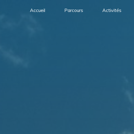
Accueil
Parcours
Activités