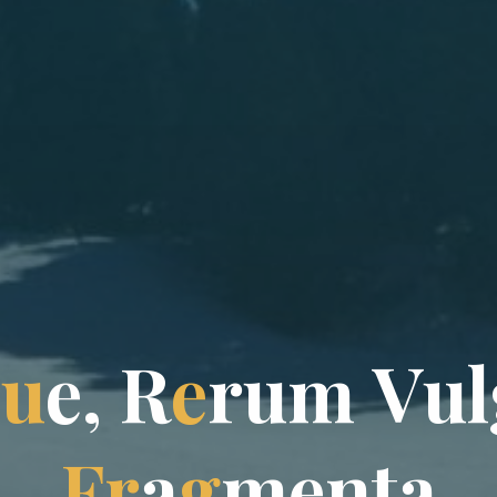
q
u
e
,
R
e
r
u
m
V
u
l
F
r
a
g
m
e
n
t
a