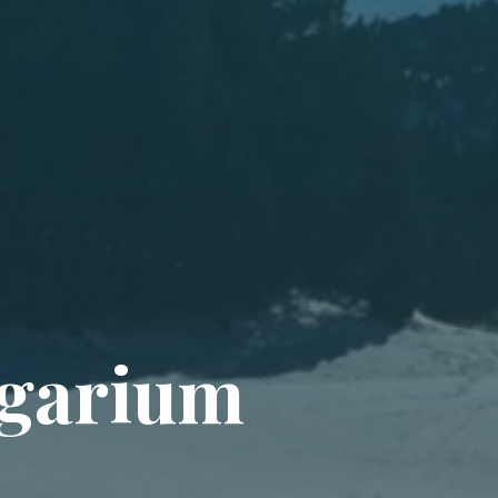
g
a
r
i
u
m