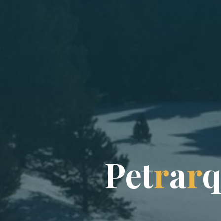
P
e
t
r
a
r