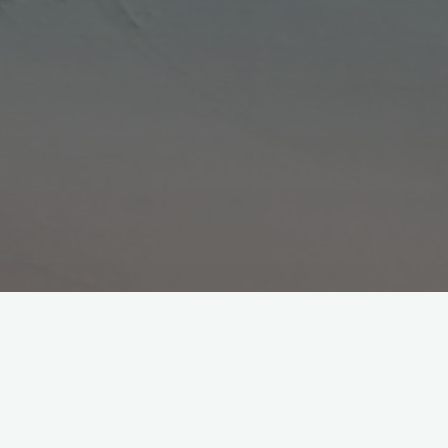
#12 Écrire sans scrupules
30 mai 2020
On me demande si j’ai avancé dans mes feuillets, si